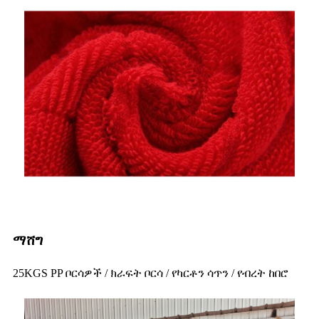
ማሸግ
25KGS PP ቦርሳዎች / ክራፍት ቦርሳ / የካርቶን ሳጥን / የብረት ከበሮ