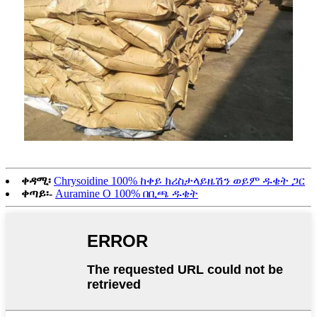
ቀዳሚ፡
Chrysoidine 100% ከቀይ ክሪስታላይዜሽን ወይም ዱቄት ጋር
ቀጣይ፡-
Auramine O 100% በቢጫ ዱቄት