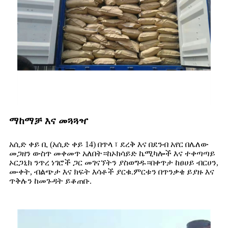
ማከማቻ እና መጓጓዣ
አሲድ ቀይ ቢ (አሲድ ቀይ 14) በጥላ ፣ ደረቅ እና በደንብ አየር በሌለው
መጋዘን ውስጥ መቀመጥ አለበት።ከኦክሳይድ ኬሚካሎች እና ተቀጣጣይ
ኦርጋኒክ ንጥረ ነገሮች ጋር መገናኘትን ያስወግዱ።በቀጥታ ከፀሀይ ብርሀን,
ሙቀት, ብልጭታ እና ክፍት እሳቶች ያርቁ.ምርቱን በጥንቃቄ ይያዙ እና
ጥቅሉን ከመጉዳት ይቆጠቡ.