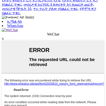
የቻይና ፋብሪካ ምርጥ ዋጋ ኢንዲጎ ሰማያዊ
,
የቻይና ፋብሪካ ምርጥ ዋጋ
የሰልፈር ጥቁር
,
መሰረታዊ አረንጓዴ 4 ለወረቀት እና ለጨርቃ ጨርቅ
,
መሰረታዊ ቫዮሌት 10
,
ጥሩ ጥራት ያለው የሰልፈር ጥቁር
,
የጅምላ ዋጋ
ሰልፈር ጥቁር
,
ኢሜል ላክ
WhatsApp
WeChat
x