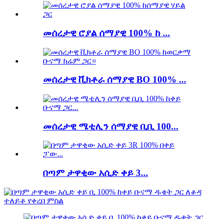
መሰረታዊ ሮያል ሰማያዊ 100% ከ ...
መሰረታዊ ቪክቶራ ሰማያዊ BO 100% ...
መሰረታዊ ሜቲሊን ሰማያዊ ቢቢ 100...
በጣም ታዋቂው አሲድ ቀይ 3...