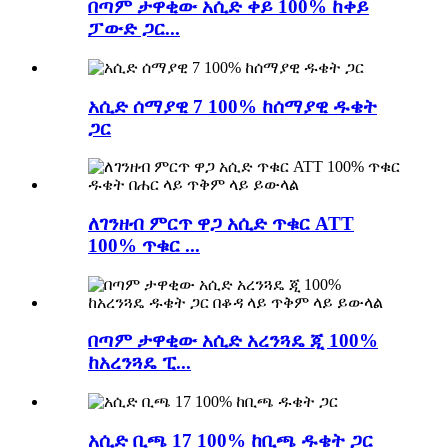
በጣም ታዋቂው አሲድ ቀይ 100% ከቀይ
ፓውድ ጋር...
አሲድ ሰማያዊ 7 100% ከሰማያዊ ዱቄት
ጋር
ለገንዘብ ምርጥ ዋጋ አሲድ ጥቁር ATT
100% ጥቁር ...
በጣም ታዋቂው አሲድ አረንጓዴ ጂ 100%
ከአረንጓዴ ፒ...
አሲድ ቢጫ 17 100% ከቢጫ ዱቄት ጋር