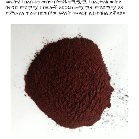
መፍትሄ ፣ በአሴቶን ውስጥ በትንሹ የሚሟሟ ፣ በኤታኖል ውስጥ
በትንሹ የሚሟሟ ፣ በሌሎች ኦርጋኒክ መሟሟት የማይሟሟ እና
ድምፁ እና ጥራቱ በደንበኛው ፍላጎት መሠረት ሊስተካከል ይችላል።