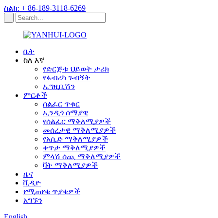
ስልክ: + 86-189-3118-6269
ቤት
ስለ እኛ
የድርጅቱ ህይወት ታሪክ
የፋብሪካ ጉብኝት
ኤግዚቢሽን
ምርቶች
ሰልፈር ጥቁር
ኢንዲጎ ሰማያዊ
የሰልፈር ማቅለሚያዎች
መሰረታዊ ማቅለሚያዎች
የአሲድ ማቅለሚያዎች
ቀጥታ ማቅለሚያዎች
ምላሽ ሰጪ ማቅለሚያዎች
ቫት ማቅለሚያዎች
ዜና
ቪዲዮ
የሚጠየቁ ጥያቄዎች
አግኙን
English