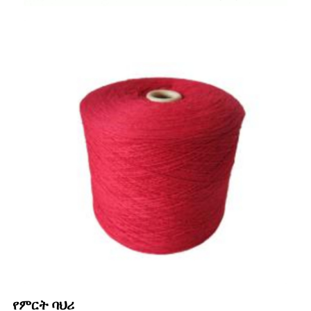
የምርት ባህሪ