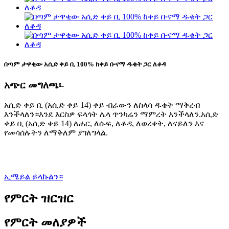
በጣም ታዋቂው አሲድ ቀይ ቢ 100% ከቀይ ቡናማ ዱቄት ጋር ለቆዳ
አጭር መግለጫ፡-
አሲድ ቀይ ቢ (አሲድ ቀይ 14) ቀይ ብራውን ለስላሳ ዱቄት ማቅረብ
እንችላለን።እንደ እርስዎ ፍላጎት ሌላ ጥንካሬን ማምረት እንችላለን.አሲድ
ቀይ ቢ (አሲድ ቀይ 14) ለሐር, ለሱፍ, ለቆዳ, ለወረቀት, ለናይለን እና
የመሳሰሉትን ለማቅለም ያገለግላል.
ኢሜይል ይላኩልን።
የምርት ዝርዝር
የምርት መለያዎች