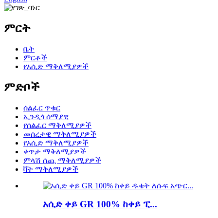
ምርት
ቤት
ምርቶች
የአሲድ ማቅለሚያዎች
ምድቦች
ሰልፈር ጥቁር
ኢንዲጎ ሰማያዊ
የሰልፈር ማቅለሚያዎች
መሰረታዊ ማቅለሚያዎች
የአሲድ ማቅለሚያዎች
ቀጥታ ማቅለሚያዎች
ምላሽ ሰጪ ማቅለሚያዎች
ቫት ማቅለሚያዎች
አሲድ ቀይ GR 100% ከቀይ ፒ...