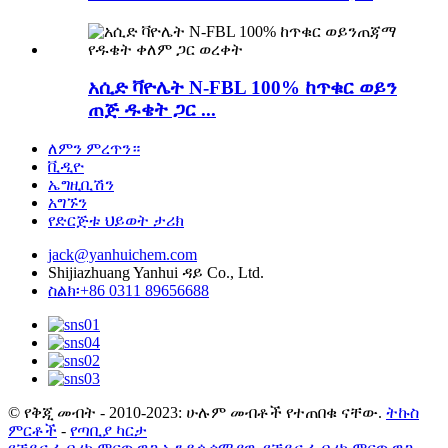
አሲድ ቫዮሌት N-FBL 100% ከጥቁር ወይን
ጠጅ ዱቄት ጋር ...
ለምን ምረጥን።
ቪዲዮ
ኤግዚቢሽን
አግኙን
የድርጅቱ ህይወት ታሪክ
jack@yanhuichem.com
Shijiazhuang Yanhui ዳይ Co., Ltd.
ስልክ፡+86 0311 89656688
© የቅጂ መብት - 2010-2023: ሁሉም መብቶች የተጠበቁ ናቸው.
ትኩስ
ምርቶች
-
የጣቢያ ካርታ