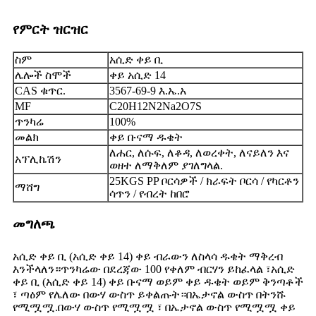
የምርት ዝርዝር
ስም
አሲድ ቀይ ቢ
ሌሎች ስሞች
ቀይ አሲድ 14
CAS ቁጥር.
3567-69-9 እ.ኤ.አ
MF
C20H12N2Na2O7S
ጥንካሬ
100%
መልክ
ቀይ ቡናማ ዱቄት
ለሐር, ለሱፍ, ለቆዳ, ለወረቀት, ለናይለን እና
አፕሊኬሽን
ወዘተ ለማቅለም ያገለግላል.
25KGS PP ቦርሳዎች / ክራፍት ቦርሳ / የካርቶን
ማሸግ
ሳጥን / የብረት ከበሮ
መግለጫ
አሲድ ቀይ ቢ (አሲድ ቀይ 14) ቀይ ብራውን ለስላሳ ዱቄት ማቅረብ
እንችላለን።ጥንካሬው በደረጃው 100 የቀለም ብርሃን ይከፈላል ፣አሲድ
ቀይ ቢ (አሲድ ቀይ 14) ቀይ ቡናማ ወይም ቀይ ዱቄት ወይም ቅንጣቶች
፣ ጣዕም የሌለው በውሃ ውስጥ ይቀልጡት።በኤታኖል ውስጥ በትንሹ
የሚሟሟ.በውሃ ውስጥ የሚሟሟ ፣ በኤታኖል ውስጥ የሚሟሟ ቀይ