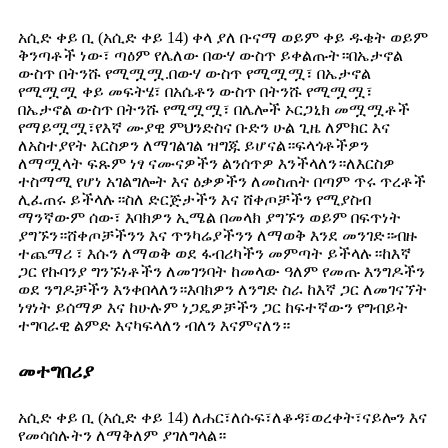
አሲድ ቀይ ቢ (አሲድ ቀይ 14) ቀላ ያለ ቡናማ ወይም ቀይ ዱቄት ወይም
ቅንጣቶች ነው፣ ጣዕም የሌለው በውሃ ውስጥ ይቀልጡት።በኤታኖል
ውስጥ በትንሹ የሚሟሟ.በውሃ ውስጥ የሚሟሟ፣ በኤታኖል
የሚሟሟ ቀይ መፍትሄ፣ በአሴቶን ውስጥ በትንሹ የሚሟሟ፣
በኤታኖል ውስጥ በትንሹ የሚሟሟ፣ በሌሎች ኦርጋኒክ መሟሟቶች
የማይሟሟ፣የእኛ ሙያዊ ምህንድስና ቡድን ሁል ጊዜ ለምክር እና
ለአስተያየት እርስዎን ለማገልገል ዝግጁ ይሆናል።ፍላጎቶችዎን
ለማሟላት ፍጹም ነፃ ናሙናዎችን ልንሰጥዎ እንችላለን።ለእርስዎ
ተስማሚ የሆነ አገልግሎት እና ዕቃዎችን ለመስጠት በጣም ጥሩ ጥረቶች
ሊፈጠሩ ይችላሉ።ስለ ድርጅታችን እና ሸቀጦቻችን የሚያስብ
ማንኛውም ሰው፣ እባክዎን ኢሜል በመላክ ያግኙን ወይም በፍጥነት
ያግኙን።ሸቀጦቻችንን እና ጥንካሬያችንን ለማወቅ እንደ መንገድ።ብዙ
ተጨማሪ ፣ እሱን ለማወቅ ወደ ፋብሪካችን መምጣት ይችላሉ።ከእኛ
ጋር የኩባንያ ግንኙነቶችን ለመገንባት ከመላው ዓለም የመጡ እንግዶችን
ወደ ንግዶቻችን እንቀበላለን።እባክዎን ለንግድ ስራ ከእኛ ጋር ለመገናኘት
ነፃነት ይሰማዎ እና ከሁሉም ነጋዴዎቻችን ጋር ከፍተኛውን የግብይት
ተግባራዊ ልምድ እናካፍላለን ብለን እናምናለን።
መተግበሪያ
አሲድ ቀይ ቢ (አሲድ ቀይ 14) ለሐር፣ለሱፍ፣ለቆዳ፣ወረቀት፣ናይሎን እና
የመሳሰሉትን ለማቅለም ያገለግላል።