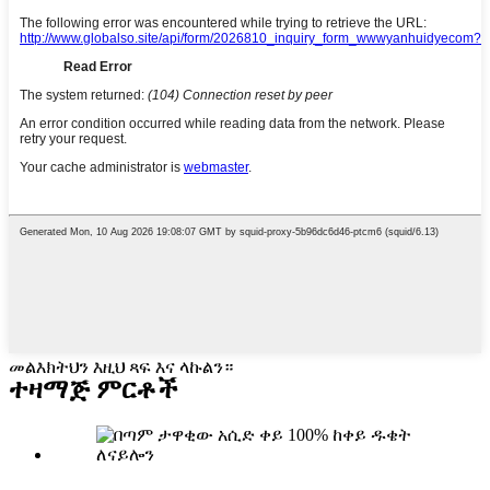
መልእክትህን እዚህ ጻፍ እና ላኩልን።
ተዛማጅ ምርቶች